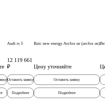
Audi rs 5
Baic new energy Arcfox αs (arcfox αs)
Be
12 119 661
те
₽
Цену уточняйте
Ц
явку
Оставить заявку
Оставить заявку
ее
Подробнее
Подробнее