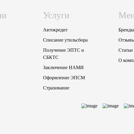
ии
Услуги
Ме
Автокредит
Бренды
Списание утильсбора
Отзыв
Получение ЭПТС и
Статьи
СБКТС
О комп
Заключение НАМИ
Оформление ЭПСМ
Страхование