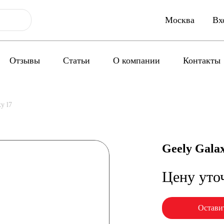
Москва
Вх
Отзывы
Статьи
О компании
Контакты
y l7
Geely Galax
Цену уто
Оставит