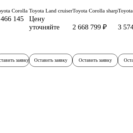
yota Corolla
Toyota Land cruiser
Toyota Corolla sharp
Toyota
 466 145
Цену
уточняйте
2 668 799 ₽
3 57
тавить заявку
Оставить заявку
Оставить заявку
Оста