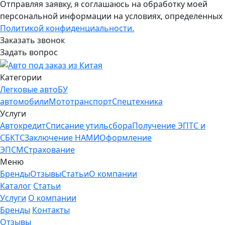
Отправляя заявку, я соглашаюсь на обработку моей
персональной информации на условиях, определенных
Политикой конфиденциальности.
Заказать звонок
Задать вопрос
Категории
Легковые авто
БУ
автомобили
Мототранспорт
Спецтехника
Услуги
Автокредит
Списание утильсбора
Получение ЭПТС и
СБКТС
Заключение НАМИ
Оформление
ЭПСМ
Страхование
Меню
Бренды
Отзывы
Статьи
О компании
Каталог
Статьи
Услуги
О компании
Бренды
Контакты
Отзывы