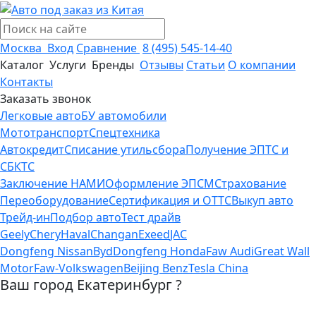
Москва
Вход
Сравнение
8 (495) 545-14-40
Каталог
Услуги
Бренды
Отзывы
Статьи
О компании
Контакты
Заказать звонок
Легковые авто
БУ автомобили
Мототранспорт
Спецтехника
Автокредит
Списание утильсбора
Получение ЭПТС и
СБКТС
Заключение НАМИ
Оформление ЭПСМ
Страхование
Переоборудование
Сертификация и ОТТС
Выкуп авто
Трейд-ин
Подбор авто
Тест драйв
Geely
Chery
Haval
Changan
Exeed
JAC
Dongfeng Nissan
Byd
Dongfeng Honda
Faw Audi
Great Wall
Motor
Faw-Volkswagen
Beijing Benz
Tesla China
Ваш город Екатеринбург ?